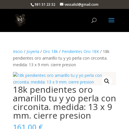
981 31 23 32
vessalisl@gmail.com
Inicio
/
Joyería
/
Oro 18k
/
Pendientes Oro 18K
/ 18k
pendientes oro amarillo tu y yo perla con circonita.
medida: 13 x 9 mm. cierre presion
18k pendientes oro
amarillo tu y yo perla con
circonita. medida: 13 x 9
mm. cierre presion
161,00
€