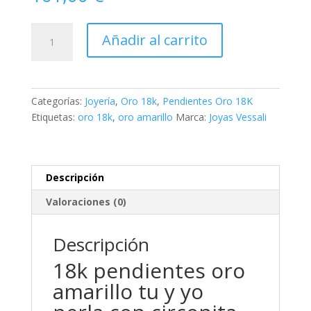
18k
Añadir al carrito
pendientes
oro
amarillo
tu
Categorías:
Joyería
,
Oro 18k
,
Pendientes Oro 18K
y
Etiquetas:
oro 18k
,
oro amarillo
Marca:
Joyas Vessali
yo
perla
con
circonita.
Descripción
medida:
Valoraciones (0)
13
x
9
Descripción
mm.
18k pendientes oro
cierre
amarillo tu y yo
presion
cantidad