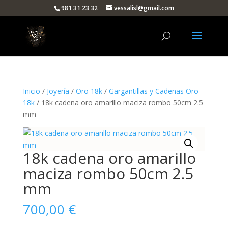
981 31 23 32
vessalisl@gmail.com
Inicio
/
Joyería
/
Oro 18k
/
Gargantillas y Cadenas Oro
18k
/ 18k cadena oro amarillo maciza rombo 50cm 2.5
mm
18k cadena oro amarillo
maciza rombo 50cm 2.5
mm
700,00
€