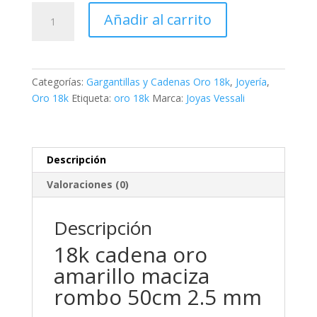
18k
Añadir al carrito
cadena
oro
amarillo
maciza
Categorías:
Gargantillas y Cadenas Oro 18k
,
Joyería
,
rombo
Oro 18k
Etiqueta:
oro 18k
Marca:
Joyas Vessali
50cm
2.5
mm
cantidad
Descripción
Valoraciones (0)
Descripción
18k cadena oro
amarillo maciza
rombo 50cm 2.5 mm