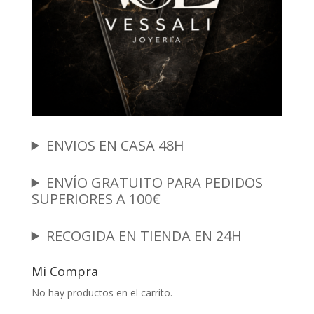
ENVIOS EN CASA 48H
ENVÍO GRATUITO PARA PEDIDOS
SUPERIORES A 100€
RECOGIDA EN TIENDA EN 24H
Mi Compra
No hay productos en el carrito.