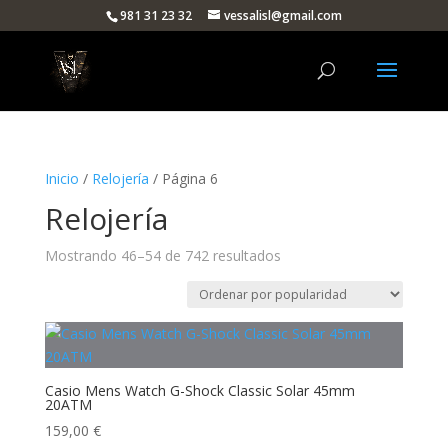
981 31 23 32
vessalisl@gmail.com
Inicio
/
Relojería
/ Página 6
Relojería
Ordenado
Mostrando 46–54 de 742 resultados
por
popularidad
Casio Mens Watch G-Shock Classic Solar 45mm
20ATM
159,00
€