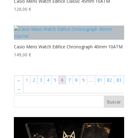
Casio Mens Watch Edifice Classic 45mm 10ATM
129,00
€
Casio Mens Watch Edifice Chronograph 40mm 10ATM
149,00
€
←
1
2
3
4
5
6
7
8
9
…
81
82
83
→
Buscar