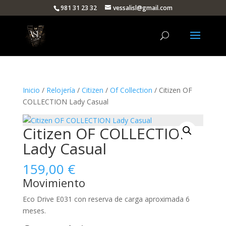
981 31 23 32
vessalisl@gmail.com
Inicio
/
Relojería
/
Citizen
/
Of Collection
/ Citizen OF
COLLECTION Lady Casual
Citizen OF COLLECTION
Lady Casual
159,00
€
Movimiento
Eco Drive E031 con reserva de carga aproximada 6
meses.