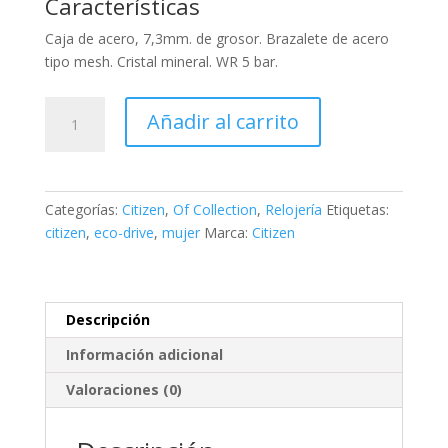
Características
Caja de acero, 7,3mm. de grosor. Brazalete de acero
tipo mesh. Cristal mineral. WR 5 bar.
Citizen
Añadir al carrito
OF
COLLECTION
Lady
Casual
Categorías:
Citizen
,
Of Collection
,
Relojería
Etiquetas:
cantidad
citizen
,
eco-drive
,
mujer
Marca:
Citizen
Descripción
Información adicional
Valoraciones (0)