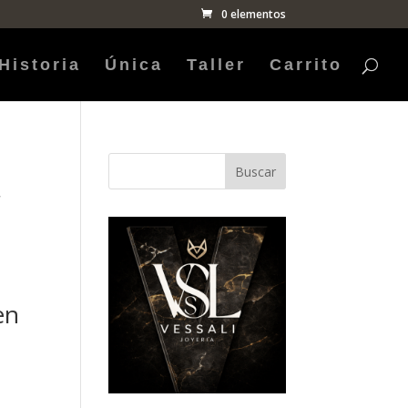
0 elementos
Historia
Única
Taller
Carrito
Buscar
r
en