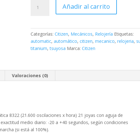
Citizen
Añadir al carrito
MECÁNICO
Super
Titanium
Zenshin
Categorías:
Citizen
,
Mecánicos
,
Relojería
Etiquetas:
60
automatic
,
automático
,
citizen
,
mecanico
,
relojeria
,
s
cantidad
titanium
,
tsuyosa
Marca:
Citizen
Valoraciones (0)
ca 8322 (21.600 oscilaciones x hora) 21 joyas con aguja de
 exactitud medio diario: -20 a +40 segundos, según condiciones
archa (si está al 100%).