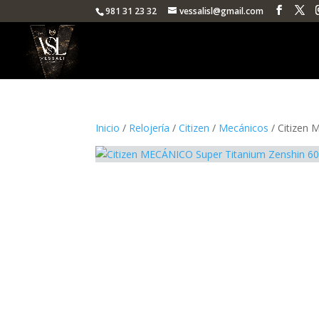
981 31 23 32
vessalisl@gmail.com
Inicio
/
Relojería
/
Citizen
/
Mecánicos
/ Citizen