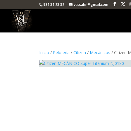
981 31 23 32
vessalisl@gmail.com
Inicio
/
Relojería
/
Citizen
/
Mecánicos
/ Citizen