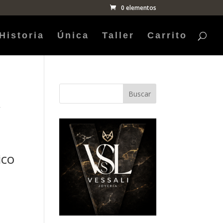
0 elementos
Historia
Única
Taller
Carrito
Buscar
r
ico