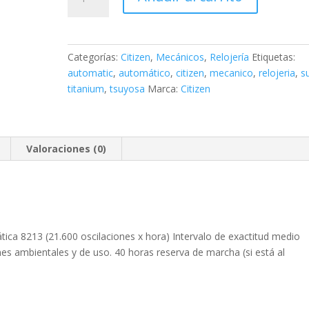
MECÁNICO
Super
Titanium
NJ0180
Categorías:
Citizen
,
Mecánicos
,
Relojería
Etiquetas:
cantidad
automatic
,
automático
,
citizen
,
mecanico
,
relojeria
,
s
titanium
,
tsuyosa
Marca:
Citizen
Valoraciones (0)
ca 8213 (21.600 oscilaciones x hora) Intervalo de exactitud medio
es ambientales y de uso. 40 horas reserva de marcha (si está al