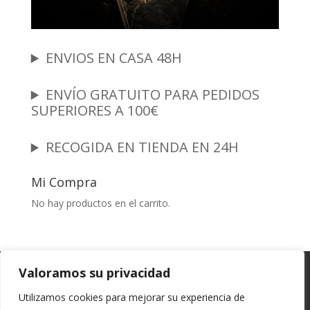
ENVIOS EN CASA 48H
ENVÍO GRATUITO PARA PEDIDOS
SUPERIORES A 100€
RECOGIDA EN TIENDA EN 24H
Mi Compra
No hay productos en el carrito.
Garantia y Autenticidad
Aviso Legal
Valoramos su privacidad
Términos y Condiciones
Políticas de Envío
Utilizamos cookies para mejorar su experiencia de
Política de Privacidad
Políticas de Cookies