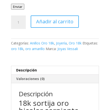
Enviar
18k
Añadir al carrito
sortija
oro
bicolor
serpiente
Categorías:
Anillos Oro 18k
,
Joyería
,
Oro 18k
Etiquetas:
con
oro 18k
,
oro amarillo
Marca:
Joyas Vessali
circonitas.
ancho:
15
mm
Descripción
cantidad
Valoraciones (0)
Descripción
18k sortija oro