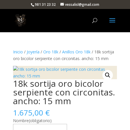
981 31 23 32
vessalisl@gmail.com
Inicio
/
Joyería
/
Oro 18k
/
Anillos Oro 18k
/ 18k sortija
oro bicolor serpiente con circonitas. ancho: 15 mm
18k sortija oro bicolor
serpiente con circonitas.
ancho: 15 mm
1.675,00
€
Nombre
(obligatorio)