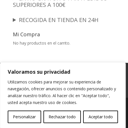
SUPERIORES A 100€
RECOGIDA EN TIENDA EN 24H
Mi Compra
No hay productos en el carrito.
Garantia y Autenticidad
Aviso Legal
Valoramos su privacidad
Términos y Condiciones
Políticas de Envío
Utilizamos cookies para mejorar su experiencia de
Política de Privacidad
Políticas de Cookies
navegación, ofrecer anuncios o contenido personalizado y
Mi cuenta
analizar nuestro tráfico. Al hacer clic en "Aceptar todo",
usted acepta nuestro uso de cookies.
Vessali Joyería, derechos de autor protegidos
Personalizar
Rechazar todo
Aceptar todo
(Copyright).