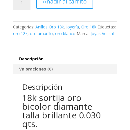
Añadir al carrito
sortija
oro
bicolor
diamante
Categorías:
Anillos Oro 18k
,
Joyería
,
Oro 18k
Etiquetas:
talla
oro 18k
,
oro amarillo
,
oro blanco
Marca:
Joyas Vessali
brillante
0.030
qts.
cantidad
Descripción
Valoraciones (0)
Descripción
18k sortija oro
bicolor diamante
talla brillante 0.030
qts.