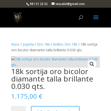
981 31 23 32
vessalisl@gmail.com
Inicio
/
Joyería
/
Oro 18k
/
Anillos Oro 18k
/ 18k sortija
oro bicolor diamante talla brillante 0.030 qts.
18k sortija oro bicolor
diamante talla brillante
0.030 qts.
1.175,00
€
18k